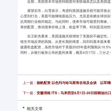
近期，美国资本市场受特朗普对美联储表态以及美国滥
展望后市，白雪表示，考虑到美国滥施关税可能导致企业
心受到打击，美股可能继续面临压力。尤其是依赖全球供应
抗周期行业相对稳定。与此同时，债券市场可能受到青睐。
券的配置，推动债券价格上涨，收益率下降。特别是流动性
在王昕杰看来，美国滥施关税增加了美股的不确定性。对
错失市场反弹的风险。从更长期的维度，回归到基本面来看
披露乾盘配资，虽然市场对于美股2025年盈利预期从10.
同时，从银行板块公布的盈利来看，截至4月17日，三分之一
上一篇：
杨帆配资 以色列与哈马斯将在埃及会谈 以军继
下一篇：
安徽润格 ITS：马来西亚6月1日-20日棕榈油出口
相关文章