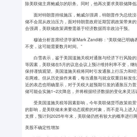
除美联储主席鲍威尔的职务。同时，他再次要求美联储降低
面对特朗普持续施压，鲍威尔强调，特朗普作为总统没有
储不会屈从政治压力，面对特朗普政府近期贸易政策带来的
合强调，美联储政策调整需基于经济数据而非政治干预。
穆迪分析首席经济学家Mark Zandi称：“美联储已
不变，这可能需要数月时间。”
白雪表示，鉴于美国滥施关税对通胀与经济下行风险的影
等因素，美联储在5月的议息会议上预计维持利率不变，继
保持谨慎观望。美国滥施关税将同时引发通胀上行压力和经
在两难。但从历史操作来看，每当通胀与就业双重目标发生
近的表态也明确显示，对于关税大超预期引发的通胀压力普
储可能会实施1~2次降息，并将根据经济数据的变化来灵活
受美国滥施关税等因素影响，今年美联储货币政策前景“
的影响，是美联储未来要动态观察的对象，而不是马上进入
支撑，预计到2025年年末，美联储仍然有较大的概率进行
美股不确定性增加