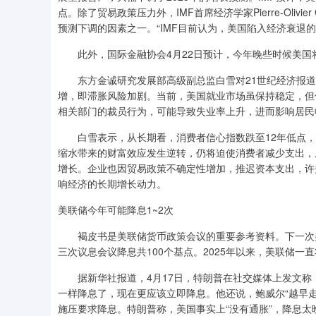
点。除了贸易政策压力外，IMF首席经济学家Pierre-Olivi
预测下调的因素之一。“IMF目前认为，美国陷入经济衰退的可能性为
此外，国际金融协会4月22日预计，今年晚些时候美国将
东方金诚研究发展部高级副总监白雪对21世纪经济报道
增，即滞胀风险加剧。当前，美国就业市场虽保持稳定，但
相关部门的裁员行为，可能导致失业率上升，进而影响居民
白雪表示，从长期看，消费者信心指数跌至12年低点，叠
缩水带来的财富效应发生逆转，仍将迫使消费者减少支出，
增长。企业也因贸易政策不确定性增加，推迟资本支出，许
响经济的长期增长动力。
美联储今年可能降息1~2次
褐皮书是美联储货币政策会议的重要参考资料。下一次美联
三次议息会议降息共100个基点。2025年以来，美联储一直
据新华社报道，4月17日，特朗普在社交媒体上发文称，
一样降息了，现在更应该立即降息。他还说，鲍威尔“越早走
施压要求降息。特朗普称，美国事实上“没有通胀”，降息太