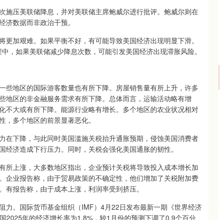
施压美联储降息，并对美联储主席鲍威尔进行批评。鲍威尔则在
经济数据而非政治干预。
更加艰难。如果平衡不好，有可能导致美国经济出现明显下滑。
程中，如果美联储减少降息次数，可能引发美国经济出现滞胀风险。
些地区的国际游客数量也有所下降。房屋销售量有所上升，许多
些地区的非金融服务需求有所下降。总体而言，运输活动略有增
化不大或有所下降。能源行业略有增长。多个地区的农业状况相对
性，多个地区的前景显著恶化。
在下降，与此同时美国滥施关税抬升通胀预期，侵蚀美国消费者
国经济造成下行压力。同时，关税会强化美国通胀的韧性。
所上涨，大多数地区指出，企业预计关税将导致投入成本增长加
。企业报告称，由于贸易政策的不确定性，他们增加了关税附加费
。有报告称，由于成本上涨，利润率受到挤压。
。国际货币基金组织（IMF）4月22日发布最新一期《世界经济
2025年的经济增长率为1.8%，较1月份的预测下调了0.9个百分