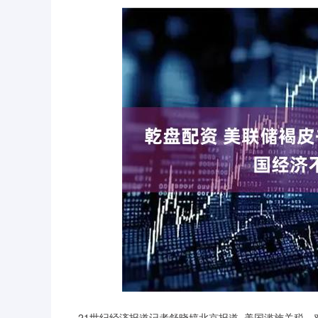
深证成指
14311.01
39.68
1.02%
200.89
21世纪经济报道记者舒晓婷北京报道 美国滥施关税，