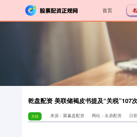
首页
乾盘配资 美联储褐皮书提及“关税”10
来源：聚赢盘配资
网站：名鼎配资
日期：
关税