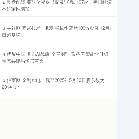
​乾盘配资 美联储褐皮书提及“关税”107次，美国经济
2
不确定性增加
​中祥网 嘉戎技术：拟购买杭州蓝然100%股份 12月1
3
日起复牌
​优配中国 龙岗AI战略“全景图”：政务云智能化升维、
4
生态共建与场景革命
​信富网 金利华电：截至2025年5月30日股东数为
5
20141户