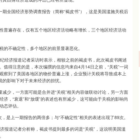
期全国经济形势调查报告（简称“褐皮书”），这是美国滥施关税后
普遍存在，仅有五个地区经济活动略有增长，三个地区经济活动
税的不确定性，多个地区的前景显著恶化。
纪经济报道记者采访时表示，相较之前的褐皮书，此次褐皮书阐述
值得注意的是，本次编撰的信息均来自4月14日之前，“关税”一词
观察到了美国各地区的物价普遍上涨，企业预计关税将导致成本上
关税的影响下对于未来经济的担忧。
减少，一方面可能是合并进“关税”相关内容做联动讨论，另一方面
济，“衰退”和“放缓”的表述也有所减少，这可能由于关税的影响尚
动态评估。
次，是上一期报告的两倍多；与“不确定性”相关的表述出现了89次。
报道记者分析称，褐皮书提到最多的词是“关税”，这说明美国滥
。