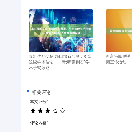
嘉汇优配交易 那山那石那事，引出
新富策略 呼
这段学术佳话——青海“秦刻石”学
拥宣传活动
术争鸣综述
相关评论
本文评分
*
评论内容
*