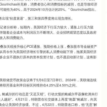
er Gourinchas补充称，消费者信心和消费指标的减弱，也是导致经济
40%，高于2024年10月估计的25%。” Gourinchas指出。
出现“轻度衰退”，第三和第四季度将出现负增长。
记者分析称，短期内，美国经济下行压力较大，通胀上行压力陡
伴随着企业成本与利润压力不断增大、企业招聘观望态度以及政府
收入和消费能力。
加关税推升核心PCE通胀、预期价格上涨，叠加股市等金融资产
从而令作为美国经济增长引擎的私人消费动能下滑，拖累美国经济
多企业不愿执行原本的资本投资计划，也不愿启动新计划，这将影
储货币政策会议将于5月6日至7日举行。2024年，美联储连续
将联邦基金利率目标区间维持在4.25%至4.50%之间。
鲍威尔的行动总是“又迟又错”。行动太慢的鲍威尔早该像欧洲央行
人越好”。4月21日，特朗普在社交媒体上再度“炮轰”鲍威尔，向其
晚会让美国经济放缓。不过，4月22日，特朗普改口称，他“无意”解