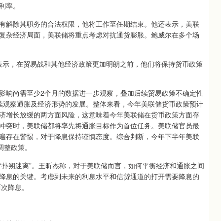
利率。
解除其职务的合法权限，他将工作至任期结束。他还表示，美联
复杂经济局面，美联储将重点考虑对抗通货膨胀。鲍威尔在多个场
明确表示，在贸易战和其他经济政策更加明朗之前，他们将保持货币政策
响尚需至少2个月的数据进一步观察，叠加后续贸易政策不确定性
续观察通胀及经济形势的发展。整体来看，今年美联储货币政策预计
济增长放缓的两方面风险，这意味着今年美联储在货币政策方面存
冲突时，美联储都将率先将通胀目标作为首位任务。美联储官员最
遍存在警惕，对于降息保持谨慎态度。综合判断，今年下半年美联
调整政策。
扑朔迷离”。王昕杰称，对于美联储而言，如何平衡经济和通胀之间
降息的关键。考虑到未来的利息水平和信贷通道的打开需要降息的
两次降息。