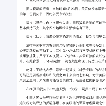
据央视新闻报道，当地时间4月23日，美联储发布最新一
的第一份褐皮书，因此备受市场关注。
褐皮书显示，自上次报告以来，国际贸易政策的不确定性
基本保持不变，其余四个地区经济活动略有下降。
褐皮书认为，随着经济不确定性的增加，特别是围绕关
渣打中国财富方案部首席投资策略师王昕杰在接受21世
经济活动整体变动不大，其中就业总体保持不变或略有上升。
被频繁提及，贯穿了本次褐皮书的始终，其最直接的表述也
升。在此背景下，“不确定性”一词也频繁出现，传达出在
此外，王昕杰表示，最新一期褐皮书对于“通胀”的表述量
可能还是要观察通胀和关税之间未来的动态影响。对于美国经
未完全显现，未来也可能随着关税对于经济硬数据的影响来
在56页的褐皮书中乾盘配资，“关税”一词共出现了107
中国人民大学经济学院原常务副书记王晋斌对21世纪经济
施关税对其经济的反噬作用，在美联储的重要考虑因素之中