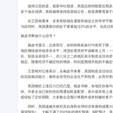
值得注意的是，据新华社报道，美国总统特朗普近期多次
多个场合强调，美联储将保持政策独立性，政策调整需基于
在王晋斌看来，未来美联储在通胀和就业之间寻求平衡将
与此同时，美国通胀仍然处于显著超过2%的水平。在此过
褐皮书释放什么信号？
褐皮书显示，总体而言，休闲和商务旅行均有所下降，一
地区继续保持低库存水平；净贷款需求持平或略有上升；一
长。制造业表现不一，但三分之二的地区表示制造业活动变
稳定。随着经济不确定性的增加，特别是围绕关税的不确定
王晋斌对记者表示，从褐皮书来看，美国制造业活动活力
的实际购买能力，最终会传导到企业生产和投资，从而对美
美国物价上涨压力已经凸显。褐皮书称，各地区价格均有
快。许多企业已收到供应商通知乾盘配资，表示成本将上涨
或缩短了定价期限。大多数企业预计将额外成本转嫁给客户
同时，美国滥施关税对其自身和全球经济发展构成重大阻力
展望报告》，大幅下调了2025年的增长预测。IMF预计，美国