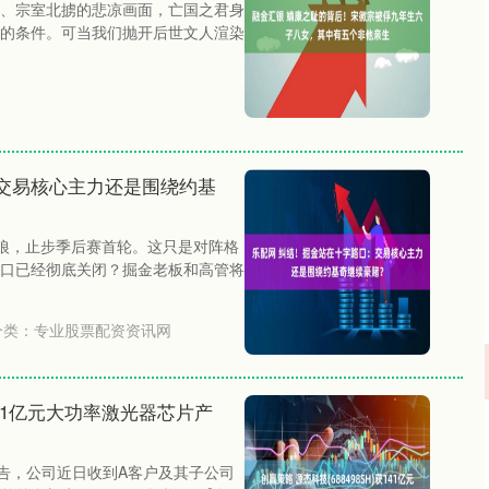
、宗室北掳的悲凉画面，亡国之君身
的条件。可当我们抛开后世文人渲染
交易核心主力还是围绕约基
林狼，止步季后赛首轮。这只是对阵格
口已经彻底关闭？掘金老板和高管将
分类：
专业股票配资资讯网
获141亿元大功率激光器芯片产
深证成指
14311.01
02%
200.89
1.42%
H)公告，公司近日收到A客户及其子公司