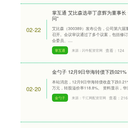
掌互通 艾比森选举丁彦辉为董事长
问”
02-22
艾比森（300389）发布公告，公司第六届董
召开。会议审议通过了多个议案，包括修订
会委员、....
查看：
124
掌互通
来源：闪牛配资官网
金勺子 12月9日华海转债下跌021%
本站消息，12月9日华海转债收盘下跌0.21%，
02-20
万元，转股溢价率118.8%。 资料显示，华海
查看：
216
金勺子
来源：千汇网配资官网