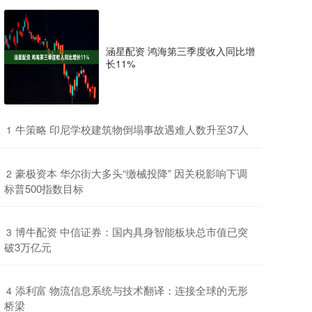
涵星配资 鸿海第三季度收入同比增
长11%
​牛策略 印尼学校建筑物倒塌事故遇难人数升至37人
1
​豪极资本 华尔街大多头“缴械投降” 因关税影响下调
2
标普500指数目标
​博牛配资 中信证券：国内具身智能板块总市值已突
3
破3万亿元
​添利富 物流信息系统与技术翻译：连接全球的无形
4
桥梁