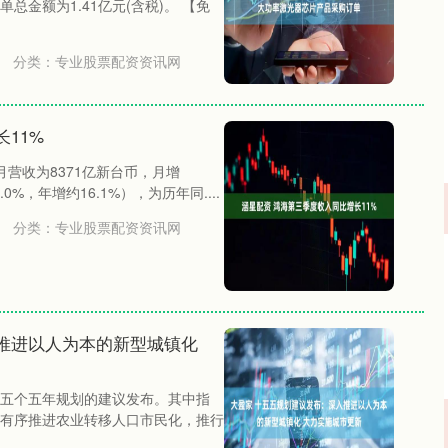
金额为1.41亿元(含税)。 【免
分类：
专业股票配资资讯网
11%
月营收为8371亿新台币，月增
.0%，年增约16.1%），为历年同....
分类：
专业股票配资资讯网
推进以人为本的新型城镇化
五个五年规划的建议发布。其中指
有序推进农业转移人口市民化，推行