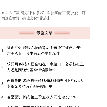
​东方汇赢 阅见“书香泉城” | 科技赋能“二安”文化，济
5
南这座智慧书房让文化“活”起来
最新文章
融金汇银 靖康之耻的背后！宋徽宗被俘九年生
1、
六子八女，其中有五个非他亲生
乐配网 纠结！掘金站在十字路口：交易核心主
2、
力还是围绕约基奇继续豪赌？
创赢策略 源杰科技(688498SH)获141亿元大功
3、
率激光器芯片产品采购订单
涵星配资 鸿海第三季度收入同比增长11%
4、