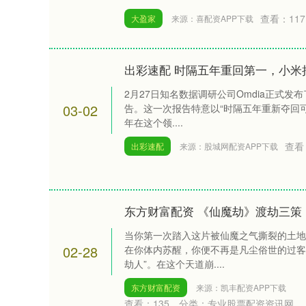
查看：
117
大盈家
来源：喜配资APP下载
出彩速配 时隔五年重回第一，小米
2月27日知名数据调研公司Omdia正式发
03-02
告。这一次报告特意以“时隔五年重新夺回
年在这个领....
查看
出彩速配
来源：股城网配资APP下载
东方财富配资 《仙魔劫》渡劫三策
当你第一次踏入这片被仙魔之气撕裂的土地
02-28
在你体内苏醒，你便不再是凡尘俗世的过客
劫人”。在这个天道崩....
东方财富配资
来源：凯丰配资APP下载
查看：
135
分类：
专业股票配资资讯网