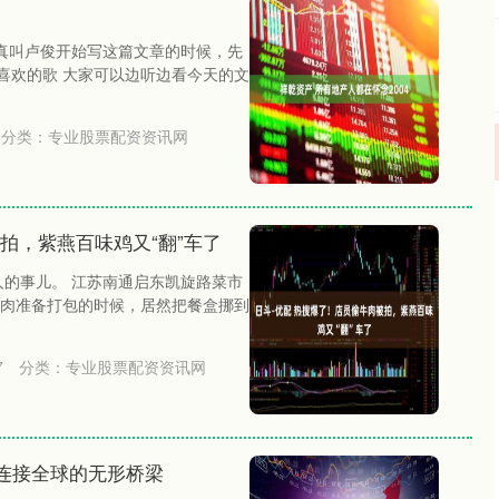
：真叫卢俊开始写这篇文章的时候，先
很喜欢的歌 大家可以边听边看今天的文
分类：
专业股票配资资讯网
拍，紫燕百味鸡又“翻”车了
人的事儿。 江苏南通启东凯旋路菜市
肉准备打包的时候，居然把餐盒挪到
7
分类：
专业股票配资资讯网
连接全球的无形桥梁