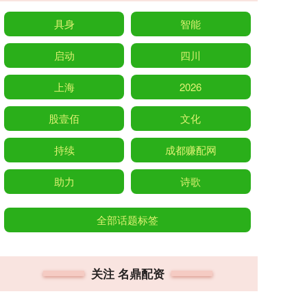
具身
智能
启动
四川
上海
2026
股壹佰
文化
持续
成都赚配网
助力
诗歌
全部话题标签
关注 名鼎配资