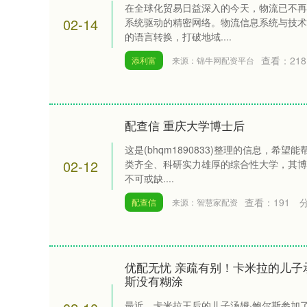
在全球化贸易日益深入的今天，物流已不再
02-14
系统驱动的精密网络。物流信息系统与技术
的语言转换，打破地域....
查看：
218
添利富
来源：锦牛网配资平台
配查信 重庆大学博士后
这是(bhqm1890833)整理的信息，希
02-12
类齐全、科研实力雄厚的综合性大学，其博
不可或缺....
查看：
191
配查信
来源：智慧家配资
优配无忧 亲疏有别！卡米拉的儿子
斯没有糊涂
最近，卡米拉王后的儿子汤姆·鲍尔斯参加