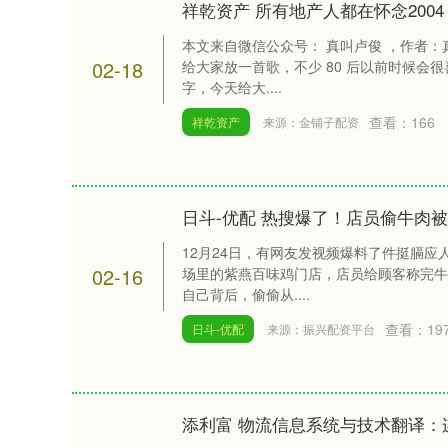
祥乾资产 所有地产人都在怀念2004
本文来自微信公众号： 真叫卢俊 ，作者
02-18
给大家放一首歌，不少 80 后以前时候会
字，今天给大....
查看：
166
祥乾资产
来源：金铺子配资
日斗-优配 热搜爆了！店员偷牛肉被
12月24日，有网友发视频爆料了件挺膈应
02-16
场里的紫燕百味鸡门店，店员给顾客称完牛
自己背后，偷偷从....
查看：
19
日斗-优配
来源：振兴配资平台
添利富 物流信息系统与技术翻译：