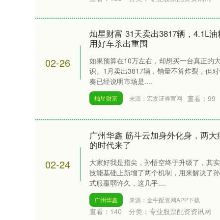
灿星财富 31天卖出3817辆，4.1L
用好车杀出重围
02-26
如果预算在10万左右，却想买一台真正的
识。1月卖出3817辆，销量不算炸裂，但
奏已经说明市场是....
查看：
99
灿星财富
来源：宏发证券官网
广州华鑫 筋斗云加身外化身，两大
的时代来了
02-24
大家好我是指尖，孙悟空终于升级了，其实
技能基础上新增了两个机制，用来解决了孙
式服羸弱许久，这几乎....
广州华鑫
来源：金牛配资网APP下载
查看：
140
分类：
专业股票配资资讯网