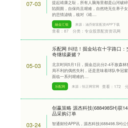
07-03
提起靖康之耻，所有人脑海里都是山河破碎
陷囹圄，自保尚且艰难，自然绝无生养子女
的悲情滤镜，核对《靖....
融金汇银
来源：涵乔财富配资APP下载
查看：
87
分类：
专业股票配资资讯网
乐配网 纠结！掘金站在十字路口：
奇继续豪赌？
05-03
北京时间5月1日，掘金总比分2-4不敌森
局不利的偶然失利，还是意味着球队争冠窗
面临一系列艰难的....
查看：
172
乐配网
来源：恒正网官网
创赢策略 源杰科技(688498SH)
品采购订单
上证指数
3940.04
.40
2.13%
39.68
1.
03-24
智通财经APP讯，源杰科技(688498.S