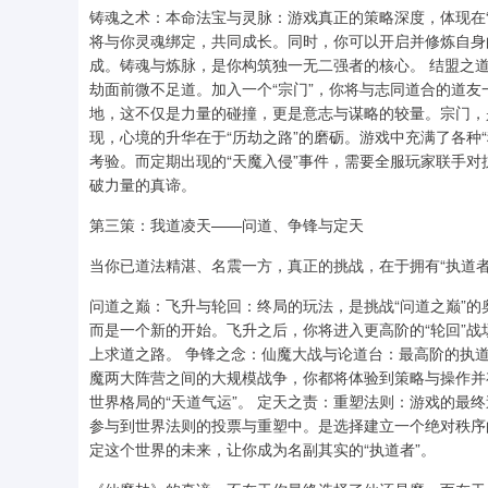
铸魂之术：本命法宝与灵脉：游戏真正的策略深度，体现在“
将与你灵魂绑定，共同成长。同时，你可以开启并修炼自身
成。铸魂与炼脉，是你构筑独一无二强者的核心。 结盟之道
劫面前微不足道。加入一个“宗门”，你将与志同道合的道友
地，这不仅是力量的碰撞，更是意志与谋略的较量。宗门，
现，心境的升华在于“历劫之路”的磨砺。游戏中充满了各种
考验。而定期出现的“天魔入侵”事件，需要全服玩家联手
破力量的真谛。
第三策：我道凌天——问道、争锋与定天
当你已道法精湛、名震一方，真正的挑战，在于拥有“执道者”
问道之巅：飞升与轮回：终局的玩法，是挑战“问道之巅”的
而是一个新的开始。飞升之后，你将进入更高阶的“轮回”
上求道之路。 争锋之念：仙魔大战与论道台：最高阶的执道
魔两大阵营之间的大规模战争，你都将体验到策略与操作并
世界格局的“天道气运”。 定天之责：重塑法则：游戏的最
参与到世界法则的投票与重塑中。是选择建立一个绝对秩序
定这个世界的未来，让你成为名副其实的“执道者”。