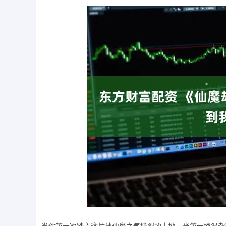
上证指数
3900.35
00
-0.01%
21.92
0.
当你第一次踏入这片被仙魔之气撕裂的土地，当第一缕混杂