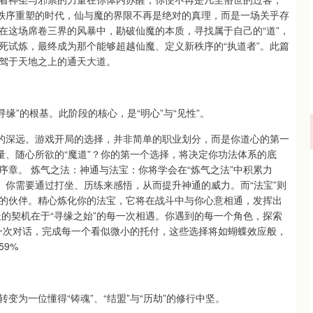
、秩序重塑的时代，仙与魔的界限不再是绝对的真理，而是一场关乎存
在这场席卷三界的风暴中，勘破仙魔的本质，寻找属于自己的“道”，
死试炼，最终成为那个能够超越仙魔、定义新秩序的“执道者”。此篇
驾于天地之上的通天大道。
寻缘”的根基。此阶段的核心，是“明心”与“见性”。
”的深远。游戏开局的选择，并非简单的职业划分，而是你道心的第一
量、随心所欲的“魔道”？你的第一个选择，将决定你功法体系的底
章。 炼气之法：神通与法宝：你将学会在“炼气之法”中积累力
。你需要通过打坐、历练来感悟，从而提升神通的威力。而“法宝”则
的伙伴。精心炼化你的法宝，它将在战斗中与你心意相通，发挥出
的契机在于“寻缘之始”的每一次相遇。你遇到的每一个角色，探索
每一次对话，完成每一个看似微小的托付，这些选择将如蝴蝶效应般，
9%
为一位懂得“铸魂”、“结盟”与“历劫”的修行中坚。