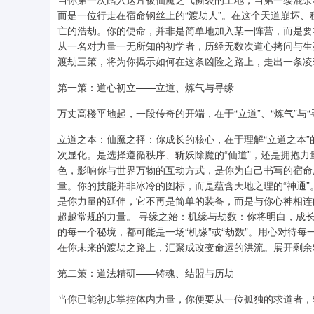
而是一位行走在宿命钢丝上的“渡劫人”。在这个天道崩坏
亡的浩劫。你的使命，并非是简单地加入某一阵营，而是要
从一名对力量一无所知的初学者，历经无数次道心拷问与生
渡劫三策，将为你揭示如何在这条凶险之路上，走出一条凌
第一策：道心初立——立道、炼气与寻缘
万丈高楼平地起，一段传奇的开端，在于“立道”、“炼气”与“
立道之本：仙魔之择：你成长的核心，在于理解“立道之本
次显化。是选择遵循秩序、斩妖除魔的“仙道”，还是拥抱力
色，影响你与世界万物的互动方式，是你为自己书写的宿命序
量。你的技能并非冰冷的图标，而是蕴含天地之理的“神通”
是你力量的延伸，它不再是简单的装备，而是与你心神相连
超越常规的力量。 寻缘之始：机缘与劫数：你将明白，成长
的每一个秘境，都可能是一场“机缘”或“劫数”。用心对待
在你未来的渡劫之路上，汇聚成改变命运的洪流。展开剩余5
第二策：道法精研——铸魂、结盟与历劫
当你已能初步掌控体内力量，你便要从一位孤独的求道者，转变