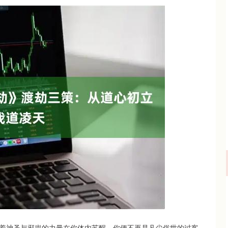
深证成指
14110.12
57%
-34.08
-0.24%
着神圣与邪祟的力量在你体内苏醒，你便不再是凡尘俗世的过客，