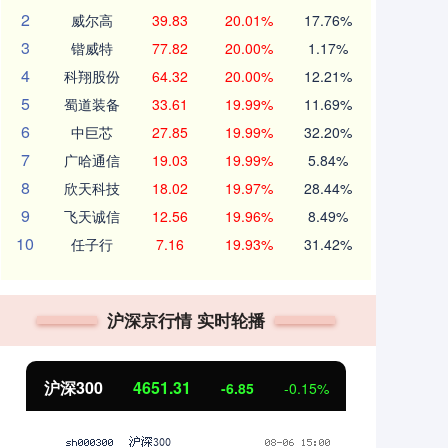
2
威尔高
39.83
20.01%
17.76%
3
锴威特
77.82
20.00%
1.17%
4
科翔股份
64.32
20.00%
12.21%
5
蜀道装备
33.61
19.99%
11.69%
6
中巨芯
27.85
19.99%
32.20%
7
广哈通信
19.03
19.99%
5.84%
8
欣天科技
18.02
19.97%
28.44%
9
飞天诚信
12.56
19.96%
8.49%
10
任子行
7.16
19.93%
31.42%
沪深京行情 实时轮播
沪深300
4651.31
北
-6.85
-0.15%