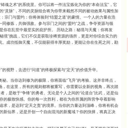
铸魂之术”的系统里。你可以将一件法宝炼化为你的“本命法宝”，它
的“灵脉”，不同的灵脉组合将为你带来截然不同的被动效果与属性加
：宗门与盟约：你将体验到“结盟之道”的豪情。一个人的力量在浩
一同修炼，共御强敌。参与宗门之间的“盟约”之战，争夺资源与领
是你在乱世中最坚实的庇护所。 历劫之路：秘境与天魔：你将发
“秘境”挑战，它们不仅是获取珍稀资源的场所，更是对你综合实力的
对抗。成功抵御天魔，不仅能获得丰厚奖励，更能让你在生死之间，勘
的视野，去进行“问道”的终极探索与“定天”的价值升华。
奥秘。当你达到修为的极限，你将面临“飞升”的考验。这并非终点，
战场，在这里，所有的规则都将被重写，你需要以全新的视角，再次踏
者，是敢于“争锋”的勇者。无论是个人之间的“论道台”比武，还是仙
存的极致快感。你的每一次胜利，都在为你所属的阵营争夺着影响
终追求，是达到“定天之责”的境界。当你的力量达到顶峰，你将有机会
的新仙界，还是开创一个自由混沌的新魔域？你的抉择，将真正决