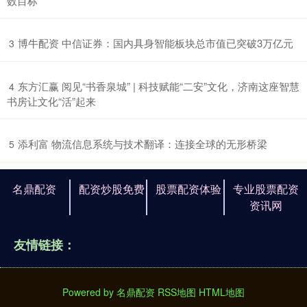
数目标
​博牛配资 中信证券：国内具身智能板块总市值已突破3万亿元
3
​东方汇赢 阅见“书香泉城” | 科技赋能“二安”文化，济南这座智慧
4
书房让文化“活”起来
​添利富 物流信息系统与技术翻译：连接全球的无形桥梁
5
名鼎配资
配资炒股免费
股票配资体验
专业股票配资
资讯网
友情链接：
Powered by
名鼎配资
RSS地图
HTML地图