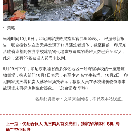
牛策略
当地时间10月5日，印尼国家搜救局指挥官弗里泽表示，根据最新报
告，联合搜救队在当天共发现了11具遇难者遗体，截至目前，印尼东
爪哇省诗都阿佐县学校建筑物倒塌事故造成的遇难人数已升至37人。
此外，还有26名被埋人员尚未找到。
9月29日下午，印尼东爪哇省西多尔佐地区一所寄宿学校的一座建筑
物倒塌，抗灾部门10月1日表示，有至少91名学生被埋。10月2日，印
尼国家抗灾署负责人苏哈里扬托表示，救援人员在学校建筑物倒塌事
故现场未再探测到生命迹象。（总台记者 李琳）
名鼎配资提示：文章来自网络，不代表本站观点。
上一篇：
优配合伙人 九三阅兵首次亮相，独家探访特种飞机“海
雕”“空中帅府”