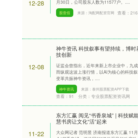
12-28
月30日，公司股东人数为11577户。....
查看：
216
股壹佰
来源：淘配网配资官网
神牛资讯 科技叙事有望持续，博时
技创新
深证成指
14311.01
.68
1.02%
200.89
1
12-08
证监会曾指出，近年来新上市企业中，九成
而纵观这波上涨行情，以AI为核心的科技
变革共振神牛资讯，....
神牛资讯
来源：泰州股票配资APP下载
查看：
91
分类：
专业股票配资资讯网
东方汇赢 阅见“书香泉城” | 科技
慧书房让文化“活”起来
11-22
大众网记者 范明昱 济南报道东方汇赢 11