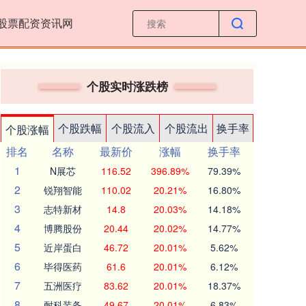
股票配资资讯网
个股实时涨跌榜
个股跌幅
个股流入
个股流出
换手率
个股涨幅
排名
名称
最新价
涨幅
换手率
1
N展芯
116.52
396.89%
79.39%
2
锐翔智能
110.02
20.21%
16.80%
3
志特新材
14.8
20.03%
14.18%
4
博腾股份
20.44
20.02%
14.77%
5
近岸蛋白
46.72
20.01%
5.62%
6
毕得医药
61.6
20.01%
6.12%
7
五洲医疗
83.62
20.01%
18.37%
8
耐科装备
49.67
20.01%
6.83%