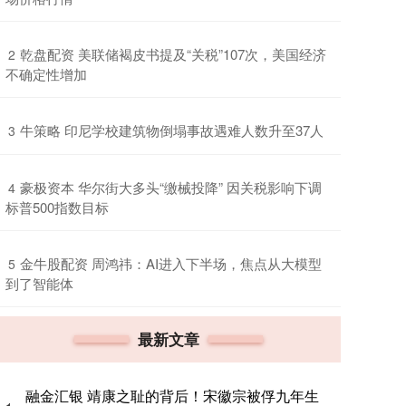
​乾盘配资 美联储褐皮书提及“关税”107次，美国经济
2
不确定性增加
​牛策略 印尼学校建筑物倒塌事故遇难人数升至37人
3
​豪极资本 华尔街大多头“缴械投降” 因关税影响下调
4
标普500指数目标
​金牛股配资 周鸿祎：AI进入下半场，焦点从大模型
5
到了智能体
最新文章
融金汇银 靖康之耻的背后！宋徽宗被俘九年生