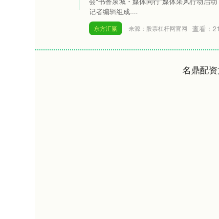
会“书香泉城・媒体同行”媒体采风行动启动
记者编辑组成....
查看：
2
东方汇赢
来源：股票杠杆网官网
名鼎配资