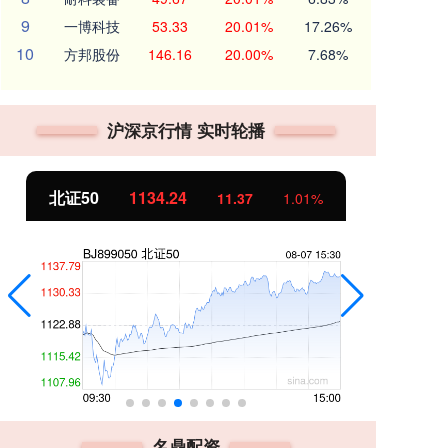
9
一博科技
53.33
20.01%
17.26%
10
方邦股份
146.16
20.00%
7.68%
沪深京行情 实时轮播
北证50
1134.24
创
11.37
1.01%
名鼎配资