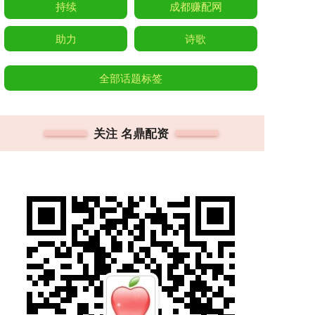
持续
成都赚配网
助力
诗歌
全部话题标签
关注 名鼎配资