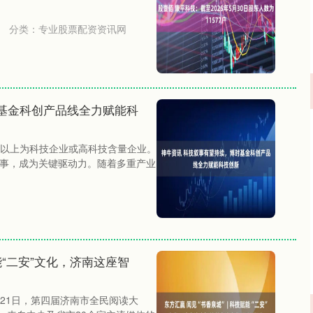
分类：
专业股票配资资讯网
基金科创产品线全力赋能科
沪深300
4694.44
.42%
43.13
0.93%
以上为科技企业或高科技含量企业。
叙事，成为关键驱动力。随着多重产业
赋能“二安”文化，济南这座智
月21日，第四届济南市全民阅读大