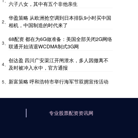
1、
六子八女，其中有五个非他亲生
华盈策略 从欧洲抢空调到日本排队9小时买中国
2、
相机，中国制造的时代来了
68配资 都在为6G做准备：美国全部关闭2G网络
3、
联通开始清退WCDMA制式3G网
创达盈 四川广安渠江开闸泄水，多人因撤离不
4、
及时被冲入水中，官方通报
新富策略 呼和浩特市举行海军节双拥宣传活动
5、
专业股票配资资讯网