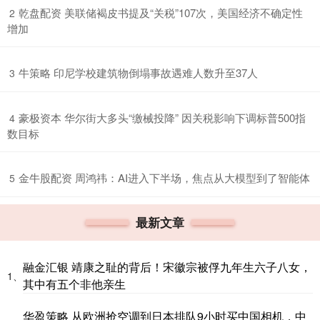
​乾盘配资 美联储褐皮书提及“关税”107次，美国经济不确定性
2
增加
​牛策略 印尼学校建筑物倒塌事故遇难人数升至37人
3
​豪极资本 华尔街大多头“缴械投降” 因关税影响下调标普500指
4
数目标
​金牛股配资 周鸿祎：AI进入下半场，焦点从大模型到了智能体
5
最新文章
融金汇银 靖康之耻的背后！宋徽宗被俘九年生六子八女，
1、
其中有五个非他亲生
华盈策略 从欧洲抢空调到日本排队9小时买中国相机，中