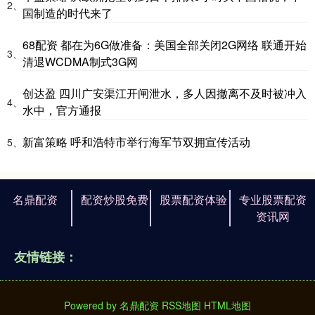
2、
国制造的时代来了
68配资 都在为6G做准备：美国全部关闭2G网络 联通开始
3、
清退WCDMA制式3G网
创达盈 四川广安渠江开闸泄水，多人因撤离不及时被冲入
4、
水中，官方通报
新富策略 呼和浩特市举行海军节双拥宣传活动
5、
名鼎配资
配资炒股免费
股票配资体验
专业股票配资
资讯网
友情链接：
Powered by
名鼎配资
RSS地图
HTML地图