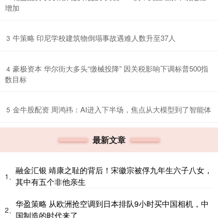
增加
​牛策略 印尼学校建筑物倒塌事故遇难人数升至37人
3
​豪极资本 华尔街大多头“缴械投降” 因关税影响下调标普500指
4
数目标
​金牛股配资 周鸿祎：AI进入下半场，焦点从大模型到了智能体
5
最新文章
融金汇银 靖康之耻的背后！宋徽宗被俘九年生六子八女，
1、
其中有五个非他亲生
华盈策略 从欧洲抢空调到日本排队9小时买中国相机，中
2、
国制造的时代来了