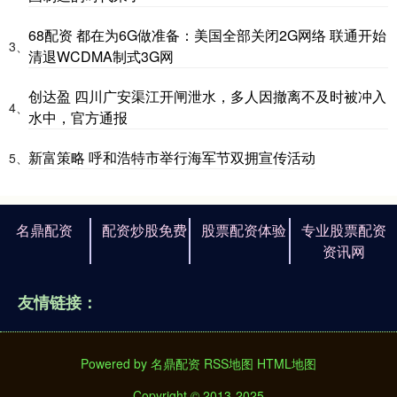
68配资 都在为6G做准备：美国全部关闭2G网络 联通开始
3、
清退WCDMA制式3G网
创达盈 四川广安渠江开闸泄水，多人因撤离不及时被冲入
4、
水中，官方通报
新富策略 呼和浩特市举行海军节双拥宣传活动
5、
名鼎配资
配资炒股免费
股票配资体验
专业股票配资
资讯网
友情链接：
Powered by
名鼎配资
RSS地图
HTML地图
Copyright
© 2013-2025