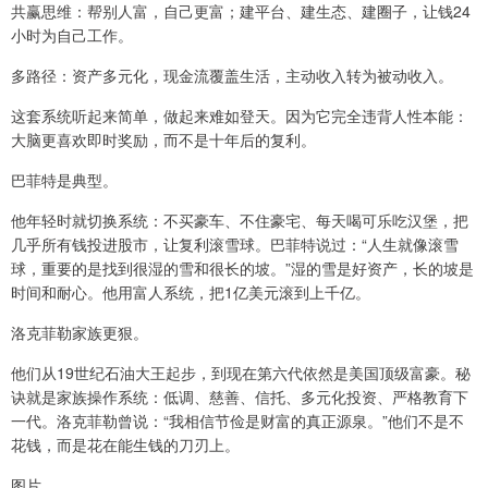
共赢思维：帮别人富，自己更富；建平台、建生态、建圈子，让钱24
小时为自己工作。
多路径：资产多元化，现金流覆盖生活，主动收入转为被动收入。
这套系统听起来简单，做起来难如登天。因为它完全违背人性本能：
大脑更喜欢即时奖励，而不是十年后的复利。
巴菲特是典型。
他年轻时就切换系统：不买豪车、不住豪宅、每天喝可乐吃汉堡，把
几乎所有钱投进股市，让复利滚雪球。巴菲特说过：“人生就像滚雪
球，重要的是找到很湿的雪和很长的坡。”湿的雪是好资产，长的坡是
时间和耐心。他用富人系统，把1亿美元滚到上千亿。
洛克菲勒家族更狠。
他们从19世纪石油大王起步，到现在第六代依然是美国顶级富豪。秘
诀就是家族操作系统：低调、慈善、信托、多元化投资、严格教育下
一代。洛克菲勒曾说：“我相信节俭是财富的真正源泉。”他们不是不
花钱，而是花在能生钱的刀刃上。
图片