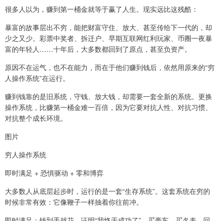
很多人以为，赚到第一桶金就等于赢了人生。现实远比这残酷：
暴富的故事层出不穷，能把财富守住、放大、甚至传给下一代的，却
少之又少。彩票中奖者、拆迁户、早期互联网红利玩家、币圈一夜暴
富的年轻人……十年后，大多数都回到了原点，甚至负资产。
原因不在运气，也不在能力，而在于他们赚到钱后，依然用原来的“穷
人操作系统”在运行。
赚到钱靠的是旧系统，守钱、放大钱，却需要一套全新的系统。更换
操作系统，比赚第一桶金难一百倍，因为它要对抗人性、对抗习惯、
对抗整个成长环境。
图片
穷人操作系统
即时满足 + 恐惧驱动 + 零和博弈
大多数人从底层起步时，运行的是一套“生存系统”。这套系统在穷的
时候非常有效：它像鞭子一样抽着你往前冲。
即时满足：钱到手就花，证明“我终于成功了”。买豪车、买名表、回