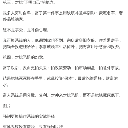
第三，对抗“证明自己”的执念。
很多人穷时自卑，富了第一件事是用钱填补童年阴影：豪宅名车、奢
侈品堆满家。
这不是享受，是补偿心理。
真正换系统的人，低调到你想不到。宗庆后穿旧衣服、住普通房子，
把钱全投进娃哈哈；李嘉诚晚年生活简朴，把财富用于慈善和投资。
第四，对抗恐惧的幻觉。
富了以后，反而更怕失去：怕政策变动、怕市场崩盘、怕意外事故。
结果把钱死死攥在手里，或乱投资“保本”，最后跑输通胀，财富缩
水。
富人系统是用分散、复利、对冲来对抗恐惧，而不是把钱藏床底下。
图片
强制更换操作系统的实战路径
更换系统没有捷径，只有强制执行。