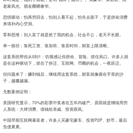
老家风光、朋友圈晒奢华。
恐惧驱动：怕再穷回去，怕别人看不起，怕失去面子，于是拼命消费
来填补内心空洞。
零和思维：别人富了就是抢了我的机会，社会不公，老天不长眼。
单一路径：靠死工资、靠加班、靠卖时间，财富上限清晰。
这套系统帮你从0到1：饥饿感让你拼命、冒险、抓住风口。许多人就
是在这种驱动下，抓住了拆迁、互联网、币圈的机会，一夜跃迁。
但问题来了：赚到钱后，继续用这套系统，财富就像握在手里的沙
子，越攥越漏。
无数案例证明：
美国研究显示，70%的彩票中奖者在五年内破产。原因就是继续用穷
人系统：大肆消费、借钱给亲戚、投资跟风。
中国早期互联网暴富者，许多人买豪宅豪车、投资P2P、炒币，最后
负债累累。