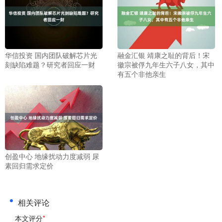
华信投资 国内团队破解芯片光
融金汇银 靖康之耻的背后！宋
刻缺陷难题？研究者回应一财
徽宗被俘九年生六子八女，其中
有五个非他亲生
创盈中心 地缘扰动力度减弱 尿
素回归需求定价
相关评论
本文评分
*