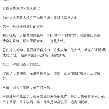
更换操作系统的四大痛点
为什么大多数人换不了系统？因为要对抗四座大山。
第一，对抗即时满足的本能。
赚到钱后，大脑多巴胺飙升，尖叫“终于可以爽了”。买豪车回老家、
请全村吃饭、朋友圈晒奢华……这是人性。
忍住这波冲动，需要极强自控力。许多人第一笔大钱，就花在证明“我
成功了”上，结果财富起点越高，漏得越快。
第二，对抗旧圈子的拉扯。
你富了，老朋友、亲戚蜂拥而至：借钱、合伙“稳赚”项目、让你请
客。
不借得罪人牛策略，借了打水漂。
王健林早年暴富后，曾被亲戚朋友借走几亿，最后大部分收不回。他
后来反思：富了以后，第一件事是学会说不，远离消耗者。