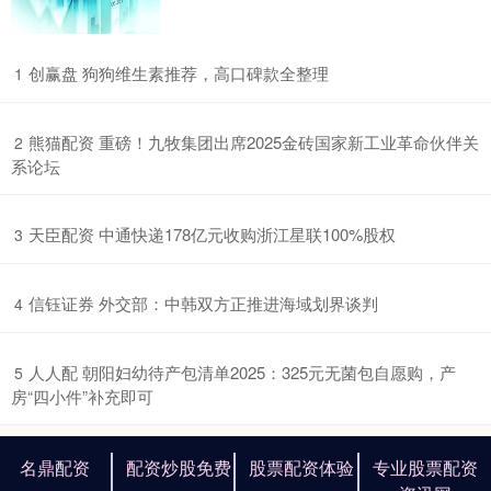
​创赢盘 狗狗维生素推荐，高口碑款全整理
1
​熊猫配资 重磅！九牧集团出席2025金砖国家新工业革命伙伴关
2
系论坛
​天臣配资 中通快递178亿元收购浙江星联100%股权
3
​信钰证券 外交部：中韩双方正推进海域划界谈判
4
​人人配 朝阳妇幼待产包清单2025：325元无菌包自愿购，产
5
房“四小件”补充即可
名鼎配资
配资炒股免费
股票配资体验
专业股票配资