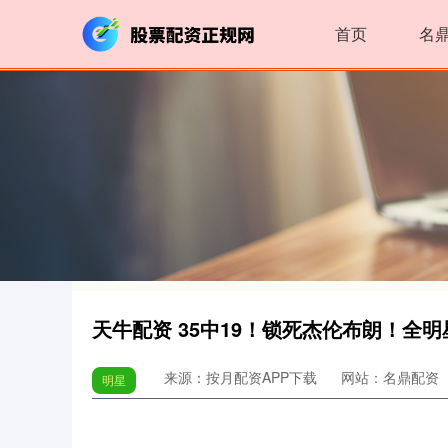
首页
名
天牛配资 35中19！锁死杰伦布朗！全
来源：按月配资APP下载
网站：名鼎配资
明星