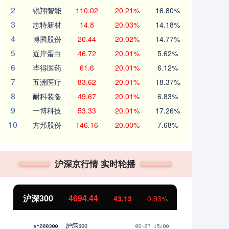
2
锐翔智能
110.02
20.21%
16.80%
3
志特新材
14.8
20.03%
14.18%
4
博腾股份
20.44
20.02%
14.77%
5
近岸蛋白
46.72
20.01%
5.62%
6
毕得医药
61.6
20.01%
6.12%
7
五洲医疗
83.62
20.01%
18.37%
8
耐科装备
49.67
20.01%
6.83%
9
一博科技
53.33
20.01%
17.26%
10
方邦股份
146.16
20.00%
7.68%
沪深京行情 实时轮播
北证50
1134.24
创
11.37
1.01%