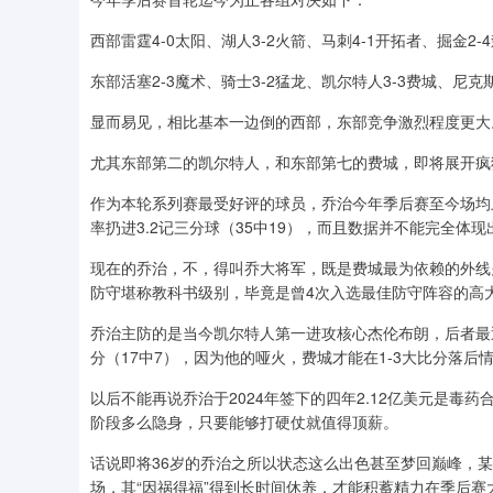
西部雷霆4-0太阳、湖人3-2火箭、马刺4-1开拓者、掘金2-
东部活塞2-3魔术、骑士3-2猛龙、凯尔特人3-3费城、尼克斯
显而易见，相比基本一边倒的西部，东部竞争激烈程度更大
尤其东部第二的凯尔特人，和东部第七的费城，即将展开疯
作为本轮系列赛最受好评的球员，乔治今年季后赛至今场均上阵36.
率扔进3.2记三分球（35中19），而且数据并不能完全体
现在的乔治，不，得叫乔大将军，既是费城最为依赖的外线
防守堪称教科书级别，毕竟是曾4次入选最佳防守阵容的高
乔治主防的是当今凯尔特人第一进攻核心杰伦布朗，后者最近三
分（17中7），因为他的哑火，费城才能在1-3大比分落后
以后不能再说乔治于2024年签下的四年2.12亿美元是
阶段多么隐身，只要能够打硬仗就值得顶薪。
话说即将36岁的乔治之所以状态这么出色甚至梦回巅峰，某
场，其“因祸得福”得到长时间休养，才能积蓄精力在季后赛