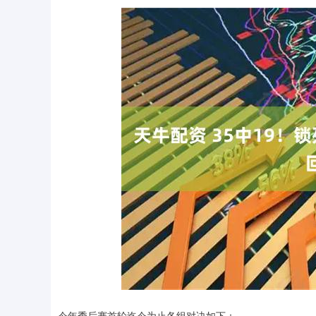
深证成指
14311.01
.68
1.02%
200.89
1
今年季后赛首轮迄今为止各组对决如下：