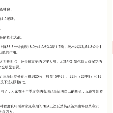
4森林狼；
4-2老鹰。
。
狂的抢七大战。
3分钟贡献18.2分4.2板3.3助1.7断，场均以高达54.3%命中
现出他的作用。
火力投射点，还是最重要的防守大闸，尤其他对凯尔特人双探花的
大全明星侧翼。
场比赛分别只得到20分（投篮15中6）、22分（23中9）和18
情况下追赶到抢七。
毒药合同了，人家在今年季后赛的表现已经证明自己的价值，无论常规赛
种程度真得感谢常规赛期间NBA以违反禁药政策为由将他禁赛25
大杀四方。