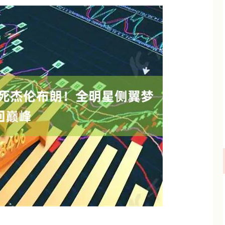
沪深300
4694.44
.42%
43.13
0.93%