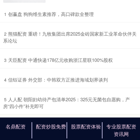
​创赢盘 狗狗维生素推荐，高口碑款全整理
1
​熊猫配资 重磅！九牧集团出席2025金砖国家新工业革命伙伴关
2
系论坛
​天臣配资 中通快递178亿元收购浙江星联100%股权
3
​信钰证券 外交部：中韩双方正推进海域划界谈判
4
​人人配 朝阳妇幼待产包清单2025：325元无菌包自愿购，产
5
房“四小件”补充即可
名鼎配资
配资炒股免费
股票配资体验
专业股票配资
资讯网