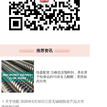
推荐资讯
恒盈配资 汪峰也没预料到，养在章
子怡身边的10岁女儿醒醒，竟然如
此出色
​天宇优配 2025年5月30日江苏无锡朝阳农产品大市
1
场价格行情