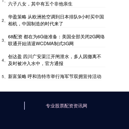
1、
六子八女，其中有五个非他亲生
华盈策略 从欧洲抢空调到日本排队9小时买中国
2、
相机，中国制造的时代来了
68配资 都在为6G做准备：美国全部关闭2G网络
3、
联通开始清退WCDMA制式3G网
创达盈 四川广安渠江开闸泄水，多人因撤离不
4、
及时被冲入水中，官方通报
新富策略 呼和浩特市举行海军节双拥宣传活动
5、
专业股票配资资讯网