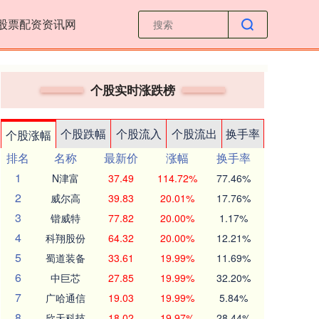
股票配资资讯网
个股实时涨跌榜
个股跌幅
个股流入
个股流出
换手率
个股涨幅
排名
名称
最新价
涨幅
换手率
1
N津富
37.49
114.72%
77.46%
2
威尔高
39.83
20.01%
17.76%
3
锴威特
77.82
20.00%
1.17%
4
科翔股份
64.32
20.00%
12.21%
5
蜀道装备
33.61
19.99%
11.69%
6
中巨芯
27.85
19.99%
32.20%
7
广哈通信
19.03
19.99%
5.84%
8
欣天科技
18.02
19.97%
28.44%