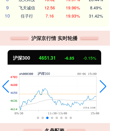
9
飞天诚信
12.56
19.96%
8.49%
10
任子行
7.16
19.93%
31.42%
沪深京行情 实时轮播
北证50
1122.88
创
3.42
0.30%
名鼎配资