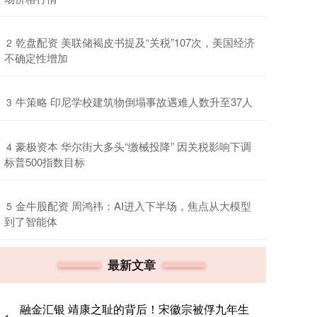
​乾盘配资 美联储褐皮书提及“关税”107次，美国经济
2
不确定性增加
​牛策略 印尼学校建筑物倒塌事故遇难人数升至37人
3
​豪极资本 华尔街大多头“缴械投降” 因关税影响下调
4
标普500指数目标
​金牛股配资 周鸿祎：AI进入下半场，焦点从大模型
5
到了智能体
最新文章
融金汇银 靖康之耻的背后！宋徽宗被俘九年生