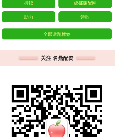
持续
成都赚配网
助力
诗歌
全部话题标签
关注 名鼎配资