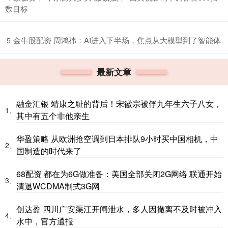
数目标
​金牛股配资 周鸿祎：AI进入下半场，焦点从大模型到了智能体
5
最新文章
融金汇银 靖康之耻的背后！宋徽宗被俘九年生六子八女，
1、
其中有五个非他亲生
华盈策略 从欧洲抢空调到日本排队9小时买中国相机，中
2、
国制造的时代来了
68配资 都在为6G做准备：美国全部关闭2G网络 联通开始
3、
清退WCDMA制式3G网
创达盈 四川广安渠江开闸泄水，多人因撤离不及时被冲入
4、
水中，官方通报