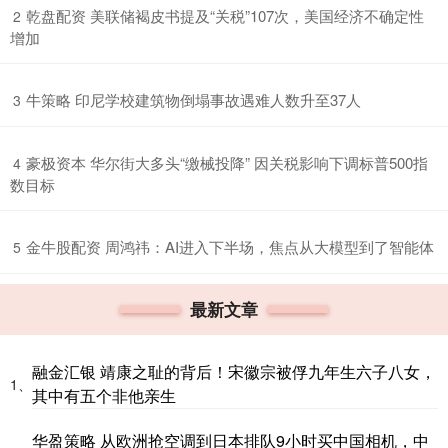
​乾盘配资 美联储褐皮书提及“关税”107次，美国经济不确定性
2
增加
​牛策略 印尼学校建筑物倒塌事故遇难人数升至37人
3
​豪极资本 华尔街大多头“缴械投降” 因关税影响下调标普500指
4
数目标
​金牛股配资 周鸿祎：AI进入下半场，焦点从大模型到了智能体
5
最新文章
融金汇银 靖康之耻的背后！宋徽宗被俘九年生六子八女，
1、
其中有五个非他亲生
华盈策略 从欧洲抢空调到日本排队9小时买中国相机，中