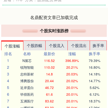
名鼎配资文章已加载完成
个股实时涨跌榜
个股跌幅
个股流入
个股流出
换手率
个股涨幅
排名
名称
最新价
涨幅
换手率
1
N展芯
116.52
396.89%
79.39%
2
锐翔智能
110.02
20.21%
16.80%
3
志特新材
14.8
20.03%
14.18%
4
博腾股份
20.44
20.02%
14.77%
5
近岸蛋白
46.72
20.01%
5.62%
6
毕得医药
61.6
20.01%
6.12%
7
五洲医疗
83.62
20.01%
18.37%
8
一博科技
53.33
20.01%
17.26%