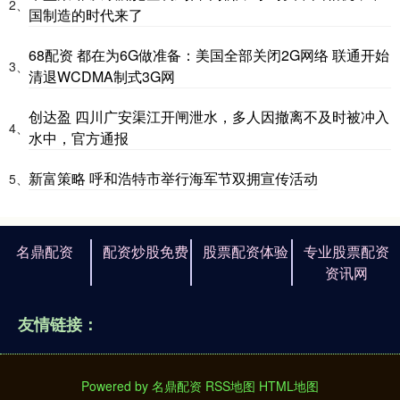
2、
国制造的时代来了
68配资 都在为6G做准备：美国全部关闭2G网络 联通开始
3、
清退WCDMA制式3G网
创达盈 四川广安渠江开闸泄水，多人因撤离不及时被冲入
4、
水中，官方通报
新富策略 呼和浩特市举行海军节双拥宣传活动
5、
名鼎配资
配资炒股免费
股票配资体验
专业股票配资
资讯网
友情链接：
Powered by
名鼎配资
RSS地图
HTML地图