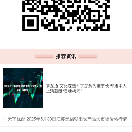
推荐资讯
掌互通 艾比森选举丁彦辉为董事长 却遭本人
上演薪酬“灵魂拷问”
​天宇优配 2025年5月30日江苏无锡朝阳农产品大市场价格行情
1