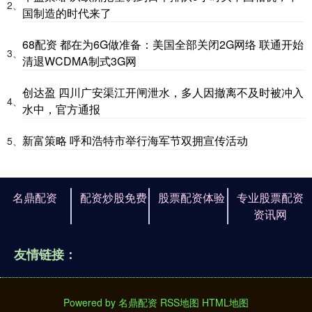
2、
国制造的时代来了
68配资 都在为6G做准备：美国全部关闭2G网络 联通开始
3、
清退WCDMA制式3G网
创达盈 四川广安渠江开闸泄水，多人因撤离不及时被冲入
4、
水中，官方通报
新富策略 呼和浩特市举行海军节双拥宣传活动
5、
名鼎配资
配资炒股免费
股票配资体验
专业股票配资
资讯网
友情链接：
Powered by
名鼎配资
RSS地图
HTML地图