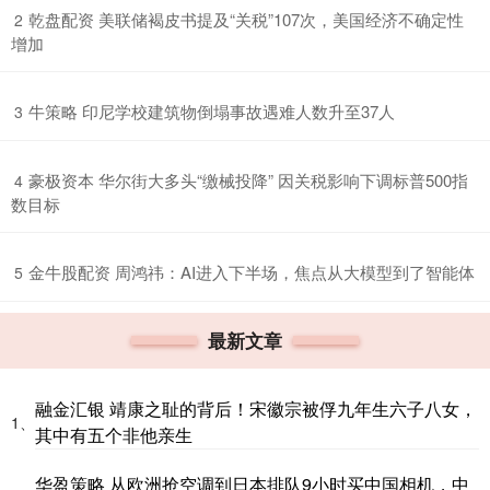
​乾盘配资 美联储褐皮书提及“关税”107次，美国经济不确定性
2
增加
​牛策略 印尼学校建筑物倒塌事故遇难人数升至37人
3
​豪极资本 华尔街大多头“缴械投降” 因关税影响下调标普500指
4
数目标
​金牛股配资 周鸿祎：AI进入下半场，焦点从大模型到了智能体
5
最新文章
融金汇银 靖康之耻的背后！宋徽宗被俘九年生六子八女，
1、
其中有五个非他亲生
华盈策略 从欧洲抢空调到日本排队9小时买中国相机，中