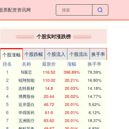
股票配资资讯网
个股实时涨跌榜
个股跌幅
个股流入
个股流出
换手率
个股涨幅
排名
名称
最新价
涨幅
换手率
1
N展芯
116.52
396.89%
79.39%
2
锐翔智能
110.02
20.21%
16.80%
3
志特新材
14.8
20.03%
14.18%
4
博腾股份
20.44
20.02%
14.77%
5
近岸蛋白
46.72
20.01%
5.62%
6
毕得医药
61.6
20.01%
6.12%
7
五洲医疗
83.62
20.01%
18.37%
8
耐科装备
49.67
20.01%
6.83%