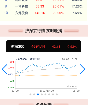
9
一博科技
53.33
20.01%
17.26%
10
方邦股份
146.16
20.00%
7.68%
沪深京行情 实时轮播
北证50
1134.24
创
11.37
1.01%
名鼎配资