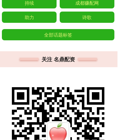
持续
成都赚配网
助力
诗歌
全部话题标签
关注 名鼎配资