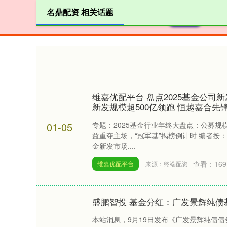
名鼎配资 相关话题
首页
维嘉优配平台 盘点2025基金公司
新发规模超500亿领跑 恒越嘉合先
01-05
专题：2025基金行业年终大盘点：公募规
益重夺主场，“冠军基”揭榜倒计时 编者按：
金新发市场....
查看：
169
维嘉优配平台
来源：终端配资
盛鹏智投 基金分红：广发景辉纯债基
本站消息，9月19日发布《广发景辉纯债