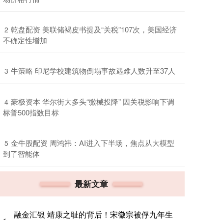
​乾盘配资 美联储褐皮书提及“关税”107次，美国经济
2
不确定性增加
​牛策略 印尼学校建筑物倒塌事故遇难人数升至37人
3
​豪极资本 华尔街大多头“缴械投降” 因关税影响下调
4
标普500指数目标
​金牛股配资 周鸿祎：AI进入下半场，焦点从大模型
5
到了智能体
最新文章
融金汇银 靖康之耻的背后！宋徽宗被俘九年生