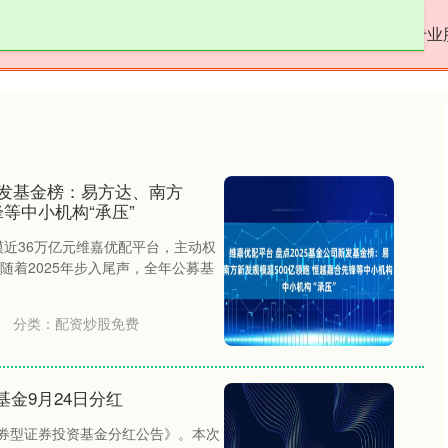
名鼎配资
配资炒股免费
股票配资体验
专业
新发基金榜：易方达、南方
锋等中小机构“承压”
模近36万亿元维嘉优配平台，主动权
随着2025年步入尾声，全年公募基
分类：
配资炒股免费
金9月24日分红
债券型证券投资基金分红公告》。本次