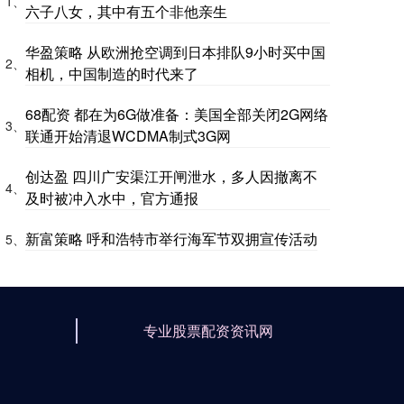
1、
六子八女，其中有五个非他亲生
华盈策略 从欧洲抢空调到日本排队9小时买中国
2、
相机，中国制造的时代来了
68配资 都在为6G做准备：美国全部关闭2G网络
3、
联通开始清退WCDMA制式3G网
创达盈 四川广安渠江开闸泄水，多人因撤离不
4、
及时被冲入水中，官方通报
新富策略 呼和浩特市举行海军节双拥宣传活动
5、
专业股票配资资讯网